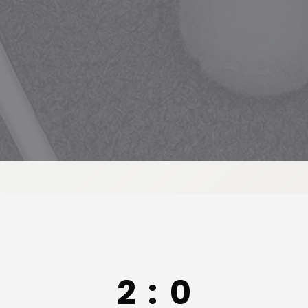
2
:
0