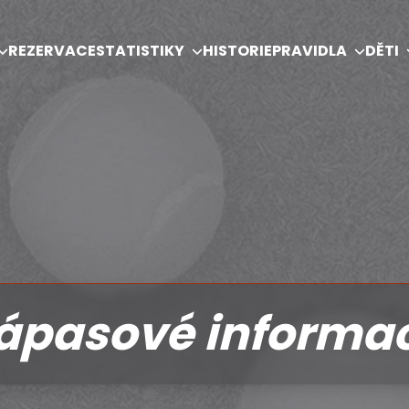
REZERVACE
STATISTIKY
HISTORIE
PRAVIDLA
DĚTI
ápasové informa