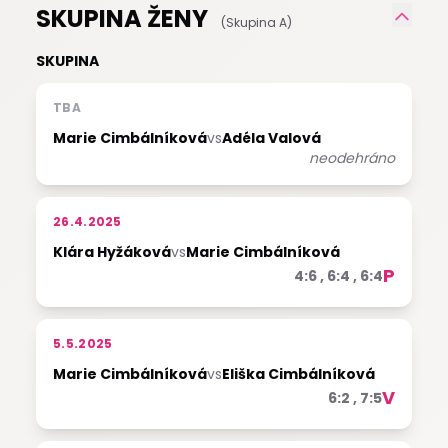
SKUPINA ŽENY
(Skupina A)
SKUPINA
TBA
Marie Cimbálníková
vs
Adéla Valová
neodehráno
26.4.2025
Klára Hyžáková
vs
Marie Cimbálníková
P
4:6 , 6:4 , 6:4
5.5.2025
Marie Cimbálníková
vs
Eliška Cimbálníková
V
6:2 , 7:5