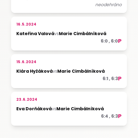
neodehráno
16.5.2024
Kateřina Valová
vs
Marie Cimbálníková
P
6:0 , 6:0
15.6.2024
Klára Hyžáková
vs
Marie Cimbálníková
P
6:1 , 6:3
23.6.2024
Eva Dorňáková
vs
Marie Cimbálníková
P
6:4 , 6:3