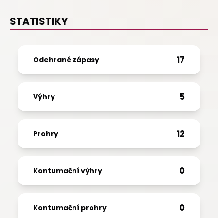
STATISTIKY
17
Odehrané zápasy
5
Výhry
12
Prohry
0
Kontumační výhry
0
Kontumační prohry