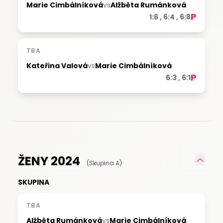
Marie Cimbálníková
vs
Alžběta Rumánková
P
1:6 , 6:4 , 6:8
TBA
Kateřina Valová
vs
Marie Cimbálníková
P
6:3 , 6:1
ŽENY 2024
(Skupina A)
SKUPINA
TBA
Alžběta Rumánková
vs
Marie Cimbálníková