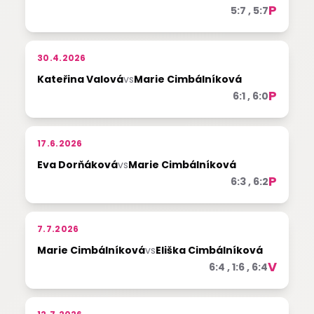
P
5:7 , 5:7
30.4.2026
Kateřina Valová
vs
Marie Cimbálníková
P
6:1 , 6:0
17.6.2026
Eva Dorňáková
vs
Marie Cimbálníková
P
6:3 , 6:2
7.7.2026
Marie Cimbálníková
vs
Eliška Cimbálníková
V
6:4 , 1:6 , 6:4