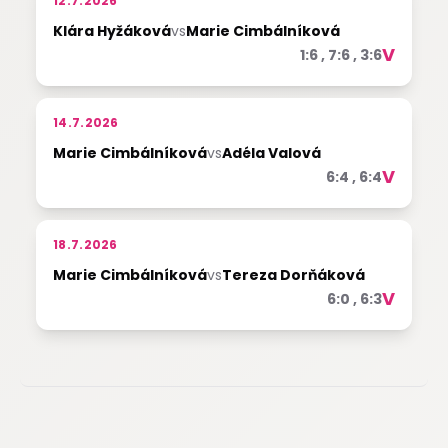
12.7.2026
Klára Hyžáková
vs
Marie Cimbálníková
V
1:6 , 7:6 , 3:6
14.7.2026
Marie Cimbálníková
vs
Adéla Valová
V
6:4 , 6:4
18.7.2026
Marie Cimbálníková
vs
Tereza Dorňáková
V
6:0 , 6:3