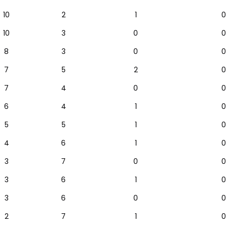
10
2
1
0
10
3
0
0
8
3
0
0
7
5
2
0
7
4
0
0
6
4
1
0
5
5
1
0
4
6
1
0
3
7
0
0
3
6
1
0
3
6
0
0
2
7
1
0