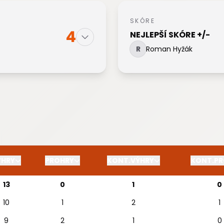
SKÓRE
4
NEJLEPŠÍ SKÓRE +/-
R
Roman Hyžák
ÝHRY
PROHRY
KONT.VÝHRY
KONT.PR
13
0
1
0
10
1
2
1
9
2
1
0