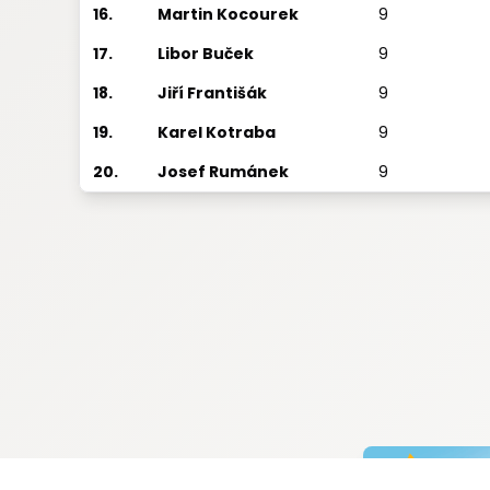
16.
Martin Kocourek
9
17.
Libor Buček
9
18.
Jiří Františák
9
19.
Karel Kotraba
9
20.
Josef Rumánek
9