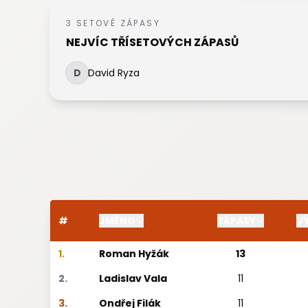
3 SETOVÉ ZÁPASY
NEJVÍC TŘÍSETOVÝCH ZÁPASŮ
D
David Ryza
#
JMÉNO
ZÁPASY
V
1.
Roman Hyžák
13
2.
Ladislav Vala
11
3.
Ondřej Filák
11