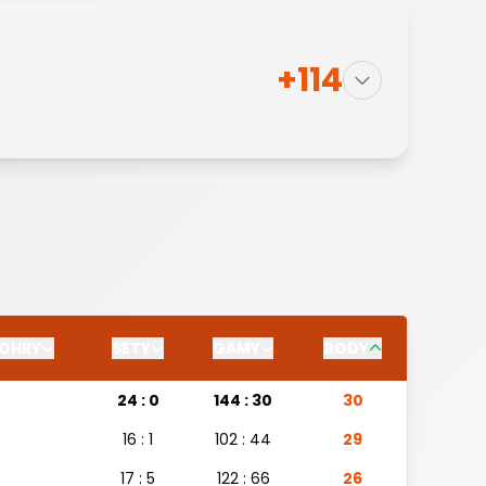
+114
OHRY
SETY
GAMY
BODY
24 : 0
144 : 30
30
16 : 1
102 : 44
29
17 : 5
122 : 66
26