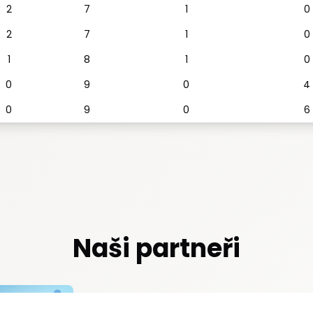
2
7
1
0
2
7
1
0
1
8
1
0
0
9
0
4
0
9
0
6
Naši partneři