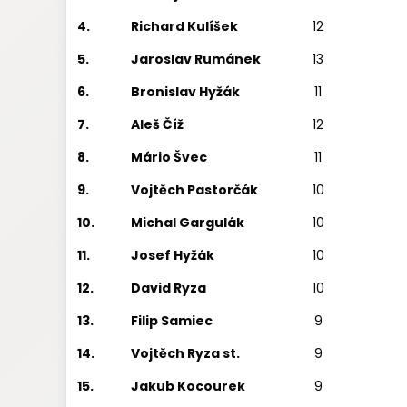
4.
Richard Kulíšek
12
5.
Jaroslav Rumánek
13
6.
Bronislav Hyžák
11
7.
Aleš Číž
12
8.
Mário Švec
11
9.
Vojtěch Pastorčák
10
10.
Michal Gargulák
10
11.
Josef Hyžák
10
12.
David Ryza
10
13.
Filip Samiec
9
14.
Vojtěch Ryza st.
9
15.
Jakub Kocourek
9