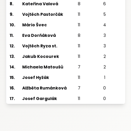
8.
Kateřina Valová
8
6
9.
Vojtěch Pastorčák
11
5
10.
Mário Švec
11
4
11.
Eva Dorňáková
8
3
12.
Vojtěch Ryza st.
11
3
13.
Jakub Kocourek
11
2
14.
Michaela Matoušů
7
2
15.
Josef Hyžák
11
1
1
16.
Alžběta Rumánková
7
0
17.
Josef Gargulák
11
0
1