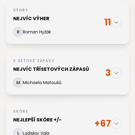
VÝHRY
NEJVÍC VÝHER
11
R
Roman Hyžák
3 SETOVÉ ZÁPASY
NEJVÍC TŘÍSETOVÝCH ZÁPASŮ
3
M
Michaela Matoušů
SKÓRE
NEJLEPŠÍ SKÓRE +/-
+67
L
Ladislav Vala