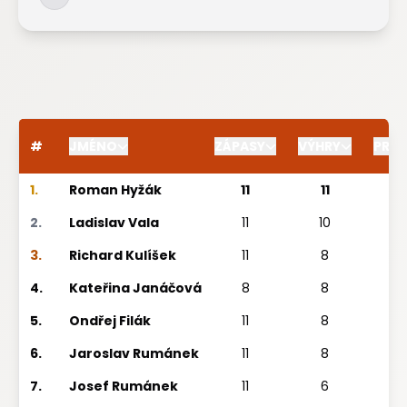
#
JMÉNO
ZÁPASY
VÝHRY
PRO
1.
Roman Hyžák
11
11
2.
Ladislav Vala
11
10
1
3.
Richard Kulíšek
11
8
4.
Kateřina Janáčová
8
8
5.
Ondřej Filák
11
8
6.
Jaroslav Rumánek
11
8
7.
Josef Rumánek
11
6