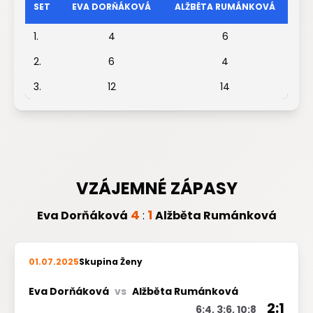
SET
EVA DORŇÁKOVÁ
ALŽBĚTA RUMÁNKOVÁ
1.
4
6
2.
6
4
3.
12
14
VZÁJEMNÉ ZÁPASY
4
1
Eva Dorňáková
:
Alžběta Rumánková
01.07.2025
Skupina Ženy
Eva Dorňáková
vs
Alžběta Rumánková
2:1
6:4, 3:6, 10:8