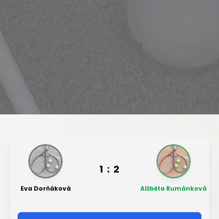
1
:
2
Eva Dorňáková
Alžběta Rumánková