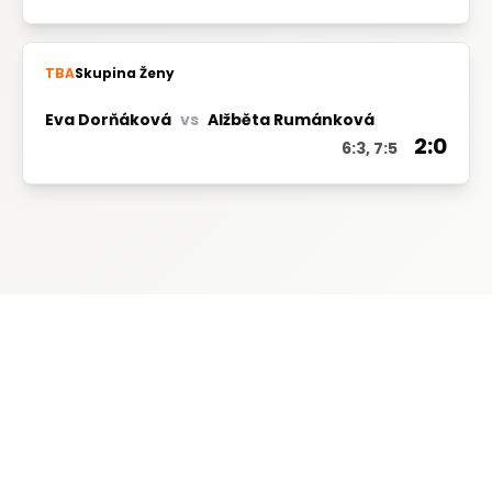
TBA
Skupina Ženy
Eva Dorňáková
vs
Alžběta Rumánková
2:0
6:3, 7:5
Naši partneři