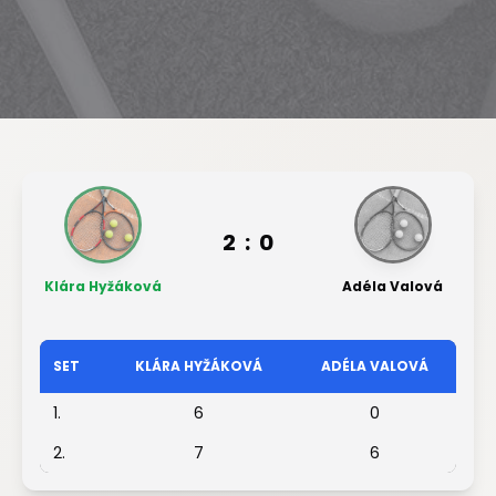
2
:
0
Klára Hyžáková
Adéla Valová
SET
KLÁRA HYŽÁKOVÁ
ADÉLA VALOVÁ
1.
6
0
2.
7
6